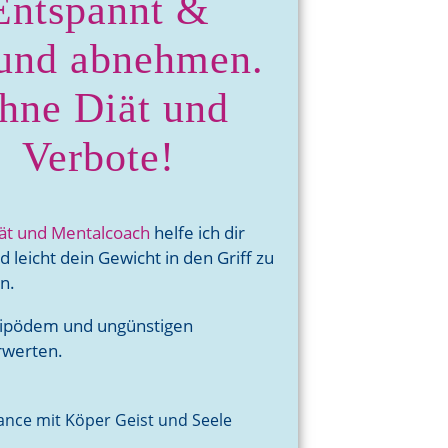
Entspannt &
und abnehmen.
hne Diät und
Verbote!
iät und Mentalcoach
helfe ich dir
 leicht dein Gewicht in den Griff zu
n.
Lipödem und ungünstigen
rwerten.
lance mit Köper Geist und Seele