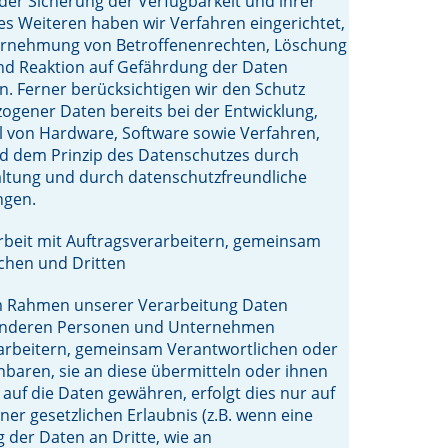
der Sicherung der Verfügbarkeit und ihrer
s Weiteren haben wir Verfahren eingerichtet,
hrnehmung von Betroffenenrechten, Löschung
nd Reaktion auf Gefährdung der Daten
n. Ferner berücksichtigen wir den Schutz
gener Daten bereits bei der Entwicklung,
 von Hardware, Software sowie Verfahren,
d dem Prinzip des Datenschutzes durch
altung und durch datenschutzfreundliche
ngen.
eit mit Auftragsverarbeitern, gemeinsam
chen und Dritten
im Rahmen unserer Verarbeitung Daten
anderen Personen und Unternehmen
arbeitern, gemeinsam Verantwortlichen oder
enbaren, sie an diese übermitteln oder ihnen
f auf die Daten gewähren, erfolgt dies nur auf
ner gesetzlichen Erlaubnis (z.B. wenn eine
 der Daten an Dritte, wie an