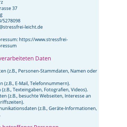
rz
rasse 37
ng
3/5278098
@stressfrei-leicht.de
ressum: https://www.stressfrei-
mpressum
verarbeiteten Daten
ten (z.B., Personen-Stammdaten, Namen oder
n (z.B., E-Mail, Telefonnummern).
 (z.B., Texteingaben, Fotografien, Videos).
en (z.B., besuchte Webseiten, Interesse an
riffszeiten).
nikationsdaten (z.B., Geräte-Informationen,
.