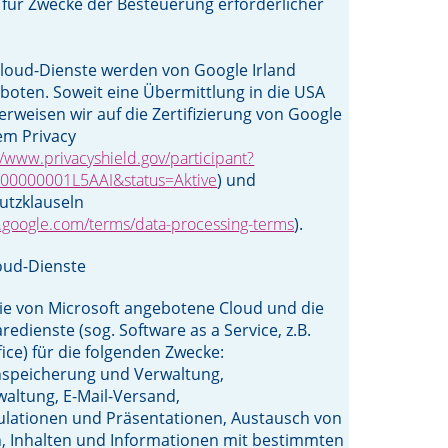
für Zwecke der Besteuerung erforderlicher
loud-Dienste werden von Google Irland
boten. Soweit eine Übermittlung in die USA
verweisen wir auf die Zertifizierung von Google
em Privacy
//www.privacyshield.gov/participant?
00000001L5AAI&status=Aktive
) und
utzklauseln
d.google.com/terms/data-processing-terms
).
oud-Dienste
ie von Microsoft angebotene Cloud und die
edienste (sog. Software as a Service, z.B.
fice) für die folgenden Zwecke:
peicherung und Verwaltung,
altung, E-Mail-Versand,
ulationen und Präsentationen, Austausch von
 Inhalten und Informationen mit bestimmten