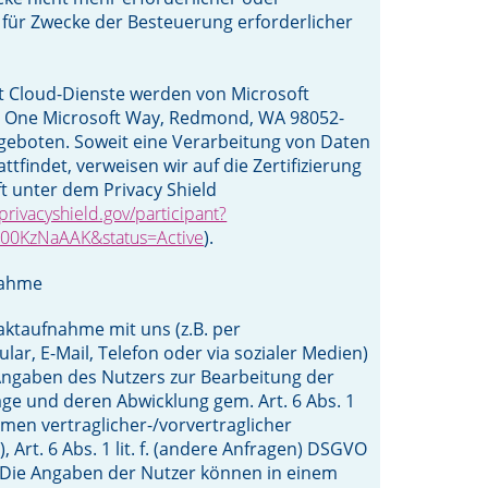
für Zwecke der Besteuerung erforderlicher
t Cloud-Dienste werden von Microsoft
, One Microsoft Way, Redmond, WA 98052-
geboten. Soweit eine Verarbeitung von Daten
attfindet, verweisen wir auf die Zertifizierung
t unter dem Privacy Shield
privacyshield.gov/participant?
000KzNaAAK&status=Active
).
nahme
aktaufnahme mit uns (z.B. per
lar, E-Mail, Telefon oder via sozialer Medien)
Angaben des Nutzers zur Bearbeitung der
ge und deren Abwicklung gem. Art. 6 Abs. 1
ahmen vertraglicher-/vorvertraglicher
 Art. 6 Abs. 1 lit. f. (andere Anfragen) DSGVO
. Die Angaben der Nutzer können in einem