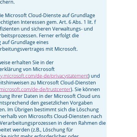
chern.
ie Microsoft Cloud-Dienste auf Grundlage
htigten Interessen gem. Art. 6 Abs. 1 lit. f
izienten und sicheren Verwaltungs- und
eitsprozessen. Ferner erfolgt die
 auf Grundlage eines
rbeitungsvertrages mit Microsoft.
eise erhalten Sie in der
erklärung von Microsoft
acy.microsoft.com/de-de/privacystatement
) und
itshinweisen zu Microsoft Cloud-Diensten
microsoft.com/de-de/trustcenter
). Sie können
tung Ihrer Daten in der Microsoft Cloud uns
ntsprechend den gesetzlichen Vorgaben
en. Im Übrigen bestimmt sich die Löschung
nerhalb von Microsofts Cloud-Diensten nach
 Verarbeitungsprozessen in deren Rahmen die
eitet werden (z.B., Löschung für
ke nicht mehr erforderlicher oder