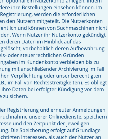
n optional ein Nutzerkonto anlegen, indem
dere ihre Bestellungen einsehen können. Im
egistrierung, werden die erforderlichen
en den Nutzern mitgeteilt. Die Nutzerkonten
ffentlich und können von Suchmaschinen nicht
rden. Wenn Nutzer ihr Nutzerkonto gekündigt
n deren Daten im Hinblick auf das
gelöscht, vorbehaltlich deren Aufbewahrung
els- oder steuerrechtlichen Gründen
Angaben im Kundenkonto verbleiben bis zu
ung mit anschließender Archivierung im Fall
ichen Verpflichtung oder unser berechtigten
.B., im Fall von Rechtsstreitigkeiten). Es obliegt
 ihre Daten bei erfolgter Kündigung vor dem
 zu sichern.
er Registrierung und erneuter Anmeldungen
pruchnahme unserer Onlinedienste, speichern
dresse und den Zeitpunkt der jeweiligen
ng. Die Speicherung erfolgt auf Grundlage
chtigten Interessen, als auch der Nutzer an