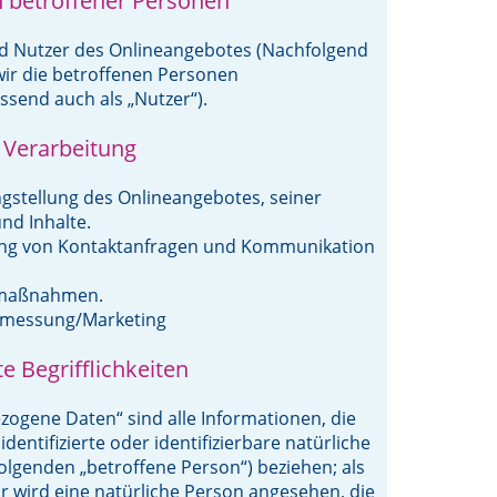
n betroffener Personen
d Nutzer des Onlineangebotes (Nachfolgend
ir die betroffenen Personen
send auch als „Nutzer“).
 Verarbeitung
gstellung des Onlineangebotes, seiner
nd Inhalte.
ng von Kontaktanfragen und Kommunikation
smaßnahmen.
nmessung/Marketing
 Begrifflichkeiten
ogene Daten“ sind alle Informationen, die
 identifizierte oder identifizierbare natürliche
olgenden „betroffene Person“) beziehen; als
bar wird eine natürliche Person angesehen, die