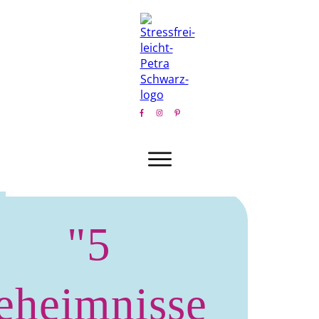
"5
eheimnisse