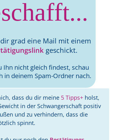
schafft...
 dir grad eine Mail mit einem
tätigungslink
geschickt.
Ihn nicht gleich findest, schau
ch in deinem Spam-Ordner nach.
mich, dass du dir meine
5 Tipps+
holst,
ewicht in der Schwangerschaft positiv
lußen und zu verhindern, dass die
tzlich spinnt.
st du nur noch den
Bestätigungs-