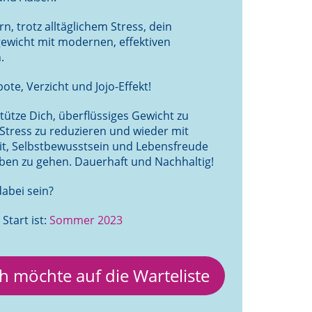
n, trotz alltäglichem Stress, dein
ewicht mit modernen, effektiven
.
te, Verzicht und Jojo-Effekt!
tütze Dich, überflüssiges Gewicht zu
 Stress zu reduzieren und wieder mit
eit, Selbstbewusstsein und Lebensfreude
ben zu gehen. Dauerhaft und Nachhaltig!
dabei sein?
Start ist:
Sommer 2023
Ich möchte auf die Warteliste