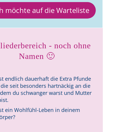
Ich möchte auf die Warteliste
liederbereich - noch ohne
Namen 🙂
t endlich dauerhaft die Extra Pfunde
die seit besonders hartnäckig an die
itdem du schwanger warst und Mutter
ist.
t ein Wohlfühl-Leben in deinem
l-Körper?