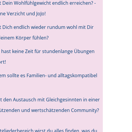
st Dein Wohlfühlgewicht endlich erreichen? -
ne Verzicht und JoJo!
st Dich endlich wieder rundum wohl mit Dir
deinem Körper fühlen?
 hast keine Zeit für stundenlange Übungen
rt!
m sollte es Familien- und alltagskompatibel
st den Austausch mit Gleichgesinnten in einer
tützenden und wertschätzenden Community?
tgliederbereich wirst du alles finden, was du