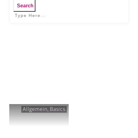
Search
Home
|
Tag: Stress
Allgemein
Basics
,